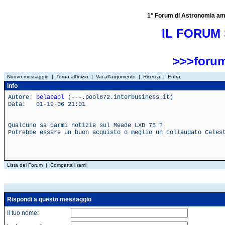
1° Forum di Astronomia amator
IL FORUM 
>>>forum
Nuovo messaggio
|
Torna all'inizio
|
Vai all'argomento
|
Ricerca
|
Entra
info
Autore:
belapaol
(---.pool872.interbusiness.it)
Data: 01-19-06 21:01
Qualcuno sa darmi notizie sul Meade LXD 75 ?
Potrebbe essere un buon acquisto o meglio un collaudato Celes
Lista dei Forum
|
Compatta i rami
Rispondi a questo messaggio
Il tuo nome: